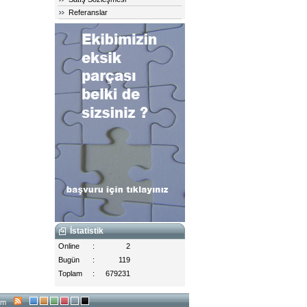
Referanslar
İstatistik
Online
:
2
Bugün
:
119
Toplam
:
679231
şim