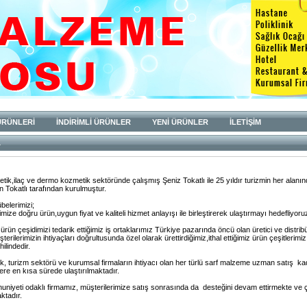
ÜRÜNLERİ
İNDİRİMLİ ÜRÜNLER
YENİ ÜRÜNLER
İLETİŞİM
a
etik,ilaç ve dermo kozmetik sektöründe çalışmış Şeniz Tokatlı ile 25 yıldır turizmin her alanınd
 Tokatlı tarafından kurulmuştur.
belerimizi;
mize doğru ürün,uygun fiyat ve kaliteli hizmet anlayışı ile birleştirerek ulaştırmayı hedefliyoru
rün çeşidimizi tedarik ettiğimiz iş ortaklarımız Türkiye pazarında öncü olan üretici ve distrib
şterilerimizin ihtiyaçları doğrultusunda özel olarak ürettirdiğimiz,ithal ettiğimiz ürün çeşitlerimi
ilindedir.
ik, turizm sektörü ve kurumsal firmaların ihtiyacı olan her türlü sarf malzeme uzman satış 
lere en kısa sürede ulaştırılmaktadır.
niyeti odaklı firmamız, müşterilerimize satış sonrasında da desteğini devam ettirmekte ve 
ktadır.