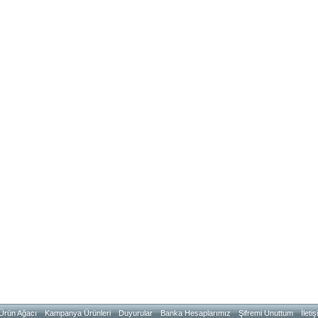
Ürün Ağacı
Kampanya Ürünleri
Duyurular
Banka Hesaplarımız
Şifremi Unuttum
İleti