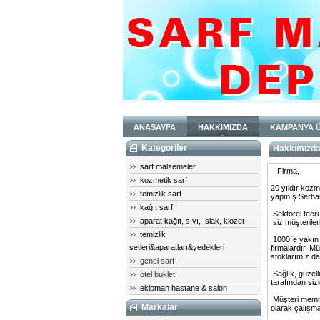
ANASAYFA
HAKKIMIZDA
KAMPANYA 
Kategoriler
Hakkımızd
sarf malzemeler
Firma,
kozmetik sarf
20 yıldır kozm
temizlik sarf
yapmış Serhan
kağıt sarf
Sektörel tecrü
aparat kağıt, sıvı, ıslak, klozet
siz müşterileri
temizlik
1000`e yakın ü
setleri&aparatları&yedekleri
firmalardır. Mü
stoklarımız dah
genel sarf
Sağlık, güzell
otel buklet
tarafından siz
ekipman hastane & salon
Müşteri memnu
Markalar
olarak çalışma