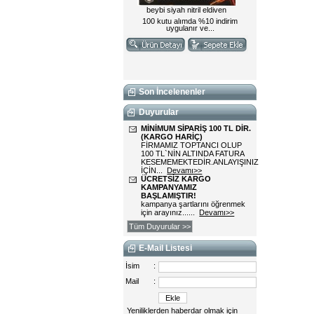
Son İncelenenler
Duyurular
MİNİMUM SİPARİŞ 100 TL DİR.
(KARGO HARİÇ)
FİRMAMIZ TOPTANCI OLUP
100 TL`NİN ALTINDA FATURA
KESEMEMEKTEDİR.ANLAYIŞINIZ
İÇİN...
Devamı>>
ÜCRETSİZ KARGO
KAMPANYAMIZ
BAŞLAMIŞTIR!
kampanya şartlarını öğrenmek
için arayınız......
Devamı>>
Tüm Duyurular >>
E-Mail Listesi
İsim
:
Mail
:
Yeniliklerden haberdar olmak için