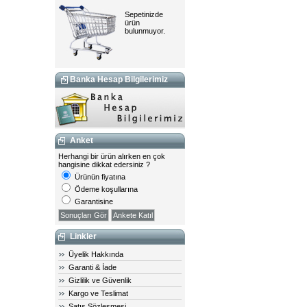
Sepetinizde
ürün
bulunmuyor.
Banka Hesap Bilgilerimiz
Anket
Herhangi bir ürün alırken en çok
hangisine dikkat edersiniz ?
Ürünün fiyatına
Ödeme koşullarına
Garantisine
Sonuçları Gör
Linkler
Üyelik Hakkında
Garanti & İade
Gizlilik ve Güvenlik
Kargo ve Teslimat
Satış Sözleşmesi