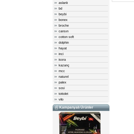
aslanlı
bd
beybi
bonex
broche
cansın
cotton soft
dolphin
hayat
inci
isora
kazanç
mcc
naturel
palex
sosi
tottolet
vilo
Kampanyalı Ürünler