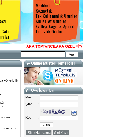
ARA TOPTANCILARA ÖZEL FİYATLAR OLUŞTURULUR. TOPLU ALIM
Online Müşteri Temsilcisi
a yöneticilik
Üye İşlemleri
z.
Mail
:
ütör
Şifre
:
z de
kadromuz
Kod
:
çözüm ortağı
Şifre Hatırlatma
Yeni Kayıt