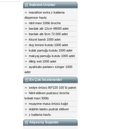
İndirimli Ürünler
marathon extra z katlama
dispenser havlu
nitril mavi 100lü broche
bardak altı 12cm 48000 adet
bardak altı 9cm 72.000 adet
klozet bandı 1000 adet
duş bonesi kutulu 1000 adet
kulak pamuğu kutulu 1000 adet
makyaj pamuğu kutulu 1000 adet
diikiş seti 1000 adet
ayakkabı parlatıcı sünger 1000
adet
En Çok İncelenenler
sedye örtüsü 80*220 100`lü paket
Nitril eldiven pudrasız broche
kobalt mavi 300lü
muayene masa örtüsü kağıt
dolphin lateks pudralı eldiven
z katlama havlu
Alışveriş Sepetim