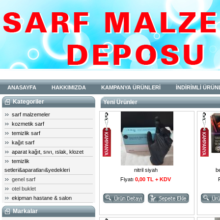
ANASAYFA
HAKKIMIZDA
KAMPANYA ÜRÜNLERİ
İNDİRİMLİ ÜRÜN
Kategoriler
Yeni Ürünler
sarf malzemeler
kozmetik sarf
temizlik sarf
kağıt sarf
aparat kağıt, sıvı, ıslak, klozet
temizlik
nitril siyah
be
setleri&aparatları&yedekleri
Fiyatı
0,00 TL + KDV
genel sarf
otel buklet
ekipman hastane & salon
Markalar