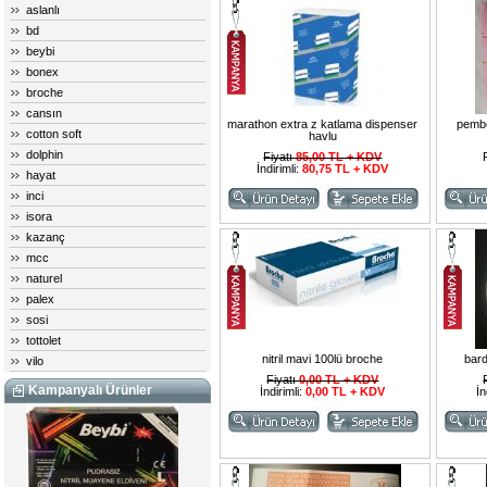
aslanlı
bd
beybi
bonex
broche
cansın
marathon extra z katlama dispenser
pemb
cotton soft
havlu
dolphin
Fiyatı
85,00 TL + KDV
İndirimli:
80,75 TL + KDV
hayat
inci
isora
kazanç
mcc
naturel
palex
sosi
tottolet
nitril mavi 100lü broche
bard
vilo
Fiyatı
0,00 TL + KDV
Kampanyalı Ürünler
İndirimli:
0,00 TL + KDV
İn