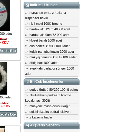
İndirimli Ürünler
marathon extra z katlama
dispenser havlu
nitril mavi 100lü broche
bardak altı 12cm 48000 adet
000 adet
bardak altı 9cm 72.000 adet
+ KDV
klozet bandı 1000 adet
 + KDV
duş bonesi kutulu 1000 adet
kulak pamuğu kutulu 1000 adet
makyaj pamuğu kutulu 1000 adet
diikiş seti 1000 adet
ayakkabı parlatıcı sünger 1000
adet
En Çok İncelenenler
sedye örtüsü 80*220 100`lü paket
Nitril eldiven pudrasız broche
000 adet
kobalt mavi 300lü
 + KDV
L + KDV
muayene masa örtüsü kağıt
dolphin lateks pudralı eldiven
z katlama havlu
Alışveriş Sepetim