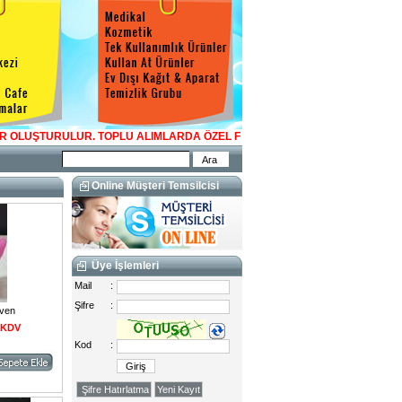
URULUR. TOPLU ALIMLARDA ÖZEL FİYATLAR OLUŞTURULUR. İLETİŞİME GEÇ
Online Müşteri Temsilcisi
Üye İşlemleri
Mail
:
Şifre
:
iven
+ KDV
Kod
:
Şifre Hatırlatma
Yeni Kayıt