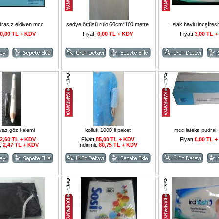
drasız eldiven mcc
sedye örtüsü rulo 60cm*100 metre
ıslak havlu incşfres
0,00 TL + KDV
Fiyatı
0,00 TL + KDV
Fiyatı
3,00 TL 
yaz göz kalemi
kolluk 1000`li paket
mcc lateks pudralı
2,60 TL + KDV
Fiyatı
85,00 TL + KDV
Fiyatı
0,00 TL 
i:
2,47 TL + KDV
İndirimli:
80,75 TL + KDV