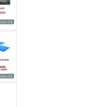
fresh
+ KDV
l kutulu
+ KDV
 + KDV