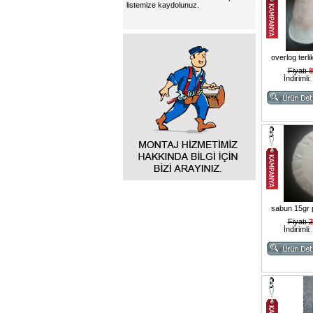
listemize kaydolunuz.
overlog terl
Fiyatı
8
İndirimli:
sabun 15gr pi
Fiyatı
2
İndirimli: