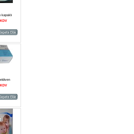
h kapaklı
+ KDV
 eldiven
+ KDV