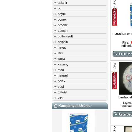
aslanlı
bd
beybi
bonex
broche
cansın
marathon ext
cotton soft
dolphin
Fiyatı
İndirimli
hayat
inci
isora
kazanç
mcc
naturel
palex
sosi
tottolet
bardak al
vilo
Fiyatı
Kampanyalı Ürünler
İndiriml