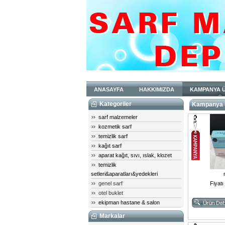
ANASAYFA
HAKKIMIZDA
KAMPANYA 
Kategoriler
Kampanya Ü
sarf malzemeler
kozmetik sarf
temizlik sarf
kağıt sarf
aparat kağıt, sıvı, ıslak, klozet
temizlik
setleri&aparatları&yedekleri
Fiyatı
genel sarf
otel buklet
ekipman hastane & salon
Markalar