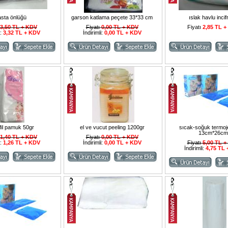
asta önlüğü
garson katlama peçete 33*33 cm
ıslak havlu inci
3,50 TL + KDV
Fiyatı
0,00 TL + KDV
Fiyatı
2,85 TL 
i:
3,32 TL + KDV
İndirimli:
0,00 TL + KDV
fil pamuk 50gr
el ve vucut peeling 1200gr
sıcak-soğuk termoje
13cm*26cm
1,40 TL + KDV
Fiyatı
0,00 TL + KDV
i:
1,26 TL + KDV
İndirimli:
0,00 TL + KDV
Fiyatı
5,00 TL 
İndirimli:
4,75 TL