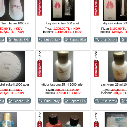
ik 2mm taban 1000 çift
traş seti kutulu 500 adet
diş seti kutulu 50
50,00 TL + KDV
Fiyatı
1.200,00 TL + KDV
Fiyatı
1.100,00 TL
807,50 TL + KDV
İndirimli:
1.140,00 TL + KDV
İndirimli:
1.045,00 
leli etiketli 1000 adet
vücut losyonu 25 ml 1000 adet
saç kremi 25 ml 10
75,00 TL + KDV
Fiyatı
390,00 TL + KDV
Fiyatı
390,00 TL
261,25 TL + KDV
İndirimli:
370,50 TL + KDV
İndirimli:
370,50 T