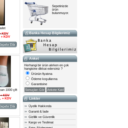
Sepetinizde
ürün
bulunmuyor.
 adet
Banka Hesap Bilgilerimiz
 + KDV
L + KDV
Anket
Herhangi bir ürün alırken en çok
hangisine dikkat edersiniz ?
Ürünün fiyatına
Ödeme koşullarına
Garantisine
aban 1000 çift
Sonuçları Gör
 + KDV
TL + KDV
Linkler
Üyelik Hakkında
Garanti & İade
Gizlilik ve Güvenlik
Kargo ve Teslimat
Satış Sözleşmesi