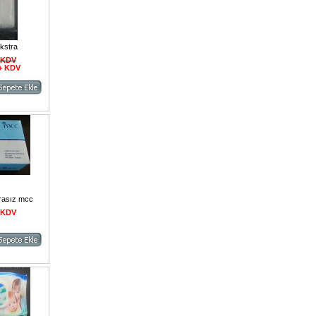
kstra
+ KDV
 + KDV
drasız mcc
+ KDV