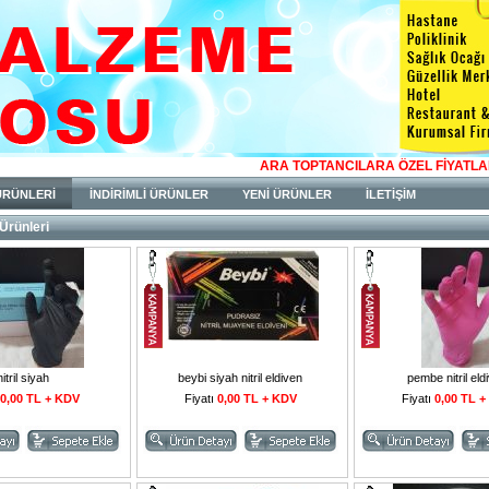
ARA TOPTANCILARA ÖZEL FİYATLAR OLUŞT
ÜRÜNLERİ
İNDİRİMLİ ÜRÜNLER
YENİ ÜRÜNLER
İLETİŞİM
rünleri
nitril siyah
beybi siyah nitril eldiven
pembe nitril eld
0,00 TL + KDV
Fiyatı
0,00 TL + KDV
Fiyatı
0,00 TL 