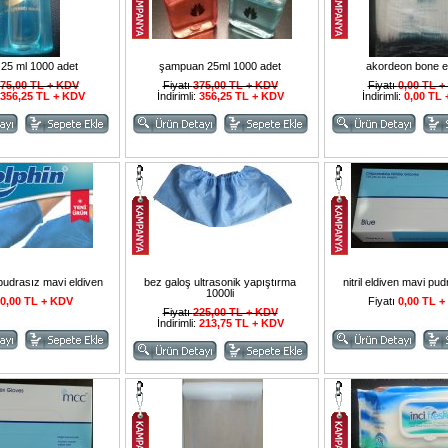
i 25 ml 1000 adet
şampuan 25ml 1000 adet
akordeon bone e
75,00 TL + KDV
Fiyatı
375,00 TL + KDV
Fiyatı
0,00 TL 
356,25 TL + KDV
İndirimli:
356,25 TL + KDV
İndirimli:
0,00 TL
 pudrasız mavi eldiven
bez galoş ultrasonik yapıştırma
nitril eldiven mavi pu
1000li
0,00 TL + KDV
Fiyatı
0,00 TL 
Fiyatı
225,00 TL + KDV
İndirimli:
213,75 TL + KDV