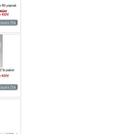
lo 80 yaprak
+ KDV
 + KDV
00`lü paket
 + KDV