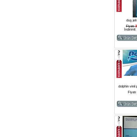
duş jel
Fiyatı
3
İndirimli:
dolphin vinil
Fiyatı