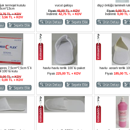
uk termojel kutulu
vucut galoşu
dişçi önlüğü lamineli ru
3cm*13cm
Fiyatı
45,00 TL + KDV
Fiyatı
0,00 TL 
3,75 TL + KDV
İndirimli:
42,75 TL + KDV
İndirimli:
0,00 TL
i:
3,56 TL + KDV
mpres 7,5cm*7,5cm 5`li
havlu-havlu terlik 100`lü paket
havlu- astarlı terlik 1
il 100`lü kutu
Fiyatı
225,00 TL + KDV
Fiyatı
185,00 TL
0,00 TL + KDV
i:
0,00 TL + KDV