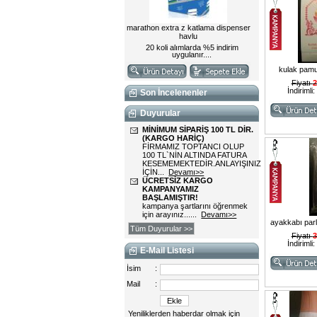
kulak pamu
Fiyatı
2
İndirimli:
Son İncelenenler
Duyurular
MİNİMUM SİPARİŞ 100 TL DİR.
(KARGO HARİÇ)
FİRMAMIZ TOPTANCI OLUP
100 TL`NİN ALTINDA FATURA
KESEMEMEKTEDİR.ANLAYIŞINIZ
İÇİN...
Devamı>>
ÜCRETSİZ KARGO
KAMPANYAMIZ
BAŞLAMIŞTIR!
kampanya şartlarını öğrenmek
için arayınız......
Devamı>>
ayakkabı parl
Tüm Duyurular >>
Fiyatı
3
İndirimli:
E-Mail Listesi
İsim
:
Mail
:
Yeniliklerden haberdar olmak için