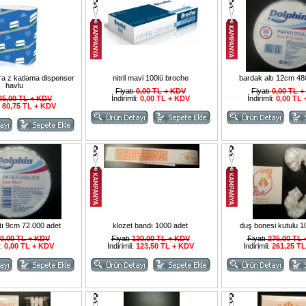
ra z katlama dispenser
nitril mavi 100lü broche
bardak altı 12cm 48
havlu
Fiyatı
0,00 TL + KDV
Fiyatı
0,00 TL 
85,00 TL + KDV
İndirimli:
0,00 TL + KDV
İndirimli:
0,00 TL
:
80,75 TL + KDV
tı 9cm 72.000 adet
klozet bandı 1000 adet
duş bonesi kutulu 1
0,00 TL + KDV
Fiyatı
130,00 TL + KDV
Fiyatı
275,00 TL
i:
0,00 TL + KDV
İndirimli:
123,50 TL + KDV
İndirimli:
261,25 T