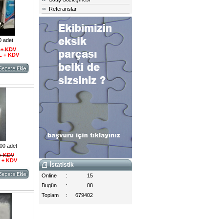
Referanslar
0 adet
 + KDV
TL + KDV
00 adet
 + KDV
L + KDV
İstatistik
Online
:
15
Bugün
:
88
Toplam
:
679402