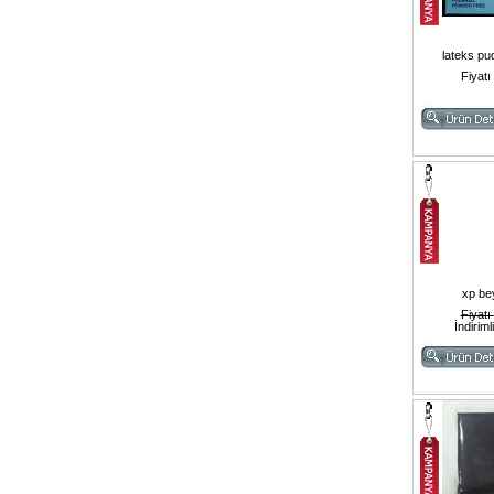
lateks pu
Fiyatı
xp be
Fiyatı
İndiriml