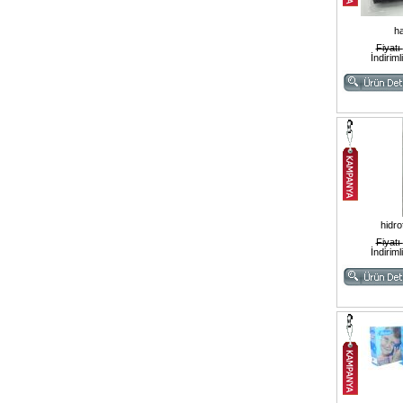
h
Fiyatı
İndiriml
hidro
Fiyatı
İndiriml