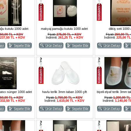
ğu kutulu 1000 adet
makyaj pamuğu kutulu 1000 adet
diikiş seti 1000
50,00 TL + KDV
Fiyatı
275,00 TL + KDV
Fiyatı
250,00 TL
237,50 TL + KDV
İndirimli:
261,25 TL + KDV
İndirimli:
225,00 T
atıcı sünger 1000 adet
havlu terlik 3mm taban 1000 çift
biyeli elyaf terlik 3mm t
50,00 TL + KDV
Fiyatı
1.750,00 TL + KDV
Fiyatı
1.200,00 TL
332,50 TL + KDV
İndirimli:
1.610,00 TL + KDV
İndirimli:
1.140,00 