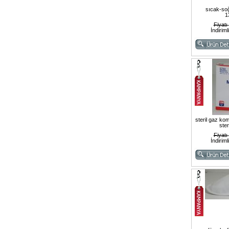
sıcak-soğ
1
Fiyatı
İndiriml
steril gaz ko
ster
Fiyatı
İndiriml