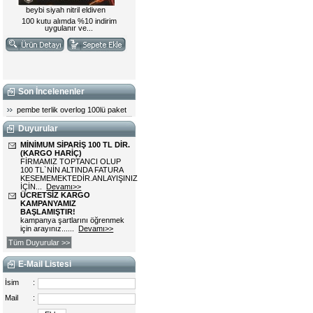
Son İncelenenler
pembe terlik overlog 100lü paket
Duyurular
MİNİMUM SİPARİŞ 100 TL DİR.
(KARGO HARİÇ)
FİRMAMIZ TOPTANCI OLUP
100 TL`NİN ALTINDA FATURA
KESEMEMEKTEDİR.ANLAYIŞINIZ
İÇİN...
Devamı>>
ÜCRETSİZ KARGO
KAMPANYAMIZ
BAŞLAMIŞTIR!
kampanya şartlarını öğrenmek
için arayınız......
Devamı>>
Tüm Duyurular >>
E-Mail Listesi
İsim
:
Mail
: