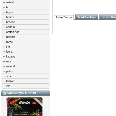
aslanlı
bd
beybi
bonex
Taksitlendirme
Benzer Ürü
Ürün Detayı
broche
cansın
cotton soft
dolphin
hayat
inci
isora
kazanç
mcc
naturel
palex
sosi
tottolet
vilo
Kampanyalı Ürünler