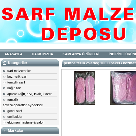
ANASAYFA
HAKKIMIZDA
KAMPANYA ÜRÜNLERİ
İNDİRİMLİ ÜRÜN
Kategoriler
pembe terlik overlog 100lü paket / kozmeti
sarf malzemeler
kozmetik sarf
temizlik sarf
kağıt sarf
aparat kağıt, sıvı, ıslak, klozet
temizlik
setleri&aparatları&yedekleri
genel sarf
otel buklet
ekipman hastane & salon
Markalar